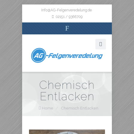
Info@AG-Felgenveredelung.de
02151 / 9366709
F
Chemisch
Entlacken
Home
/
Chemisch Entlacken