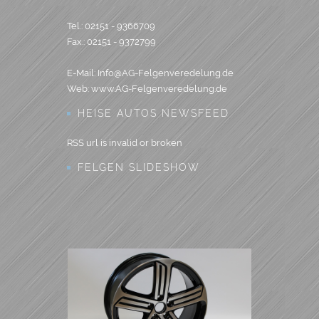
Tel.: 02151 - 9366709
Fax.: 02151 - 9372799
E-Mail: Info@AG-Felgenveredelung.de
Web: www.AG-Felgenveredelung.de
HEISE AUTOS NEWSFEED
RSS url is invalid or broken
FELGEN SLIDESHOW